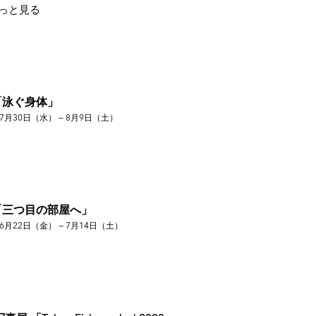
っと見る
「泳ぐ身体」
7月30日（水） — 8月9日（土）
展」横浜竜宮美術旅館
横浜赤レンガ倉庫
 BankART Studio NYK
15"」代官山ヒルサイドフォーラム
 ヨハネスブルグ×東京"」渋谷東塔堂 *Andile Buka
「三つ目の部屋へ」
6月22日（金） — 7月14日（土）