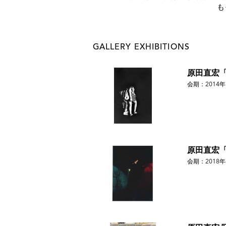
も
GALLERY EXHIBITIONS
主なグループ展
原田直宏
会期：2014年
2011「早稻田大学芸術学校空間映像科発科
2011 「ヨコハマフォトフェスティバル」
2014「Group exhibition vol.2 HAKKA」横浜
2015「Daikanyama photo fair 20
2016「REMIXING GROUND 混在する都市
原田直宏
と共同企画展
会期：2018年