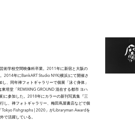
学芸術学校空間映像科卒業。2011年に新宿と大阪の
年にBankART Studio NYK(横浜)にて開催さ
HAKKA」に参加し、同年禅フォトギャラリーで個展「泳ぐ身体」
堂「REMIXING GROUND 混在する都市 ヨハ
同企画展)に参加した。2018年にカラーの新刊写真集『三
行し、禅フォトギャラリー、梅田蔦屋書店などで個
ishgraphs | 2020」がLibraryman Awardを
外で活躍している。