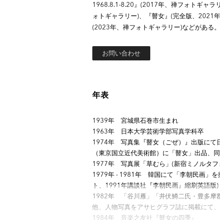
1968.8.1-8.20』(2017年、禅フォト
ォトギャラリー)、『瞽女』(完全版、2021年、
(2023年、禅フォトギャラリー)などがある
お問い合わせ
年表
1939年 宮城県石巻市生まれ
1963年 日本大学芸術学部写真学科卒
1974年 写真集『瞽女（ごぜ）』出版にて
（東京国立近代美術館）に「瞽女」出品、同
1977年 写真展「草むら」(新宿ミノルタ
1979年 - 1981年 韓国にて「李朝民画」
ト、1991年講談社『李朝民画』縮刷英語版)
1982年 「谷川雁」「井伏鱒二氏・豊多
他、人物写真をアサヒグラフ誌に掲載にて、
1984年 音楽之友社『瞽女の四季』