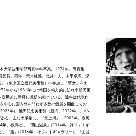
日本大学芸術学部写真学科卒業。1974年、写真集
人賞受賞。同年、荒木経惟、北井一夫、中平卓馬、深
展」（東京国立近代美術館）へ参加し「瞽女」を出
79年から1981年には韓国を精力的に訪れ李朝民画
巻へ定期的に帰郷し撮影を続けている。近年は代表作
を中心に国内外を問わず多数の個展を開催してお
23年)、池田記念美術館（新潟、2022年）、AN-
）などがある。主な出版物に、『北上川』（2005年、春風
』(2014年、春風社)、『西山温泉』(2014年、禅フォトギ
社)、『叢』(2016年、禅フォトギャラリー)、『山谷