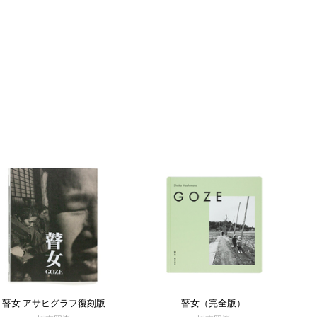
瞽女 アサヒグラフ復刻版
瞽女（完全版）