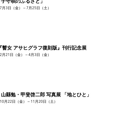
「子守唄のふるさと」
7月3日（金） — 7月25日（土）
n、バルセロナ)
『瞽女 アサヒグラフ復刻版』刊行記念展
2月21日（金） — 4月3日（金）
』春風社
山縣勉・甲斐啓二郎 写真展 「地とひと」
10月22日（金） — 11月20日（土）
ォトギャラリー
ォトギャラリー
リー
ォトギャラリー