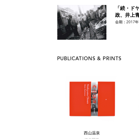
2023年 「瞽女」 AN-A Fundación、バ
「続・ド
2023年 「橋本照嵩 傑作写真展『虹の十字
政、井上
2023年 「橋本照嵩 傑作写真展『子守唄のふる里
会期：2017年
2023年 「橋本照嵩 傑作写真展『長岡瞽女』『西
2023年 「ササクレ」 galerie SPUR
2024年 「GOZE」 Ochre Space、リス
2024年 「ササクレ vol.4」 galerie SPUR
2024年 「Terremoto-Tsunami 2011」 AN-A
PUBLICATIONS & PRINTS
主なグループ展
1974年 「15人の写真展」 東京国立近代
2010年 日本写真家協会創立60周年記念写
2010」 ニュースパーク(日本新聞博物館)、
2017年 「ドヤ街」 禅フォトギャラリー、
2021年 「地とひと」 禅フォトギャラリー
2024年 「子供たちが撮った震災前の石巻
西山温泉
あーとテラス 市民ギャラリー、宮城