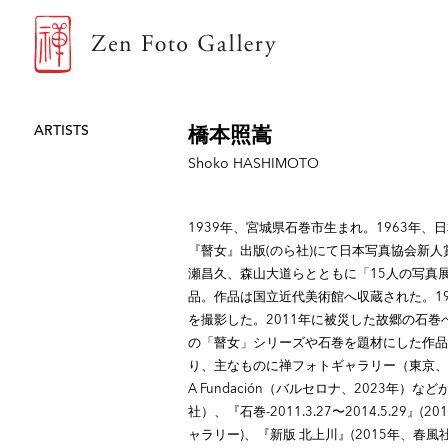
ZEN FOTO GALLERY
ARTISTS
橋本照嵩
Shoko HASHIMOTO
1939年、宮城県石巻市生まれ。1963年、
『瞽女』出版(のら社)にて日本写真協会新
瀬昌久、森山大道らとともに「15人の写真
品。作品は国立近代美術館へ収蔵された。19
を撮影した。2011年に被災した故郷の石
の「瞽女」シリーズや石巻を題材にした作品
り、主なものに禅フォトギャラリー（東京、20
A Fundación（バルセロナ、2023年
社）、『石巻-2011.3.27〜2014.5.29
ャラリー)、『新版 北上川』(2015年、春風