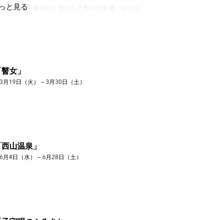
っと見る
カーによる遡上撮影行と並行して野外写真展「めだか
ちの青空写真展」北上川フェア'99に出展
30周年記念特別企画｢北上川リヤカー紀行」の撮影開
しを追う
「瞽女」
3月19日（火） — 3月30日（土）
リー悠玄）
真展「おんな 立ち止まらない女性たち1945-
を撮影し始める
ー)
ト・サロン)、写真展「西山温泉」(禅フォトギャラリ
「西山温泉」
6月4日（水） — 6月28日（土）
ォトギャラリー)
照嵩」(ツァイト・フォト・サロン)
プ写真展「ドヤ街」(禅フォトギャラリー)、写真展
ー)
ォトギャラリー)