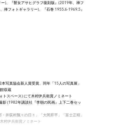
ギャラリー)、『瞽女アサヒグラフ復刻版』(2019年、禅フ
禅フォトギャラリー)、『石巻 1955.6-1969.5』
。
日本写真協会新人賞受賞、同年「15人の写真展」
館収蔵
フォトスペース) にて木村伊兵衛賞ノミネート
を撮影 (1982年講談社『李朝の民画』上下二巻セッ
摩郡・井荻村飄々の日々」「大岡昇平」「富士正晴」
木村伊兵衛賞ノミネート