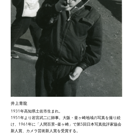
井上青龍
1931年
高知県
土佐市
生まれ。
1951年より
岩宮武二
に師事。大阪・
釜ヶ崎
地域の写真を撮り続
け、1961年に「人間百景—釜ヶ崎」で第5回日本写真批評家協会
新人賞、カメラ芸術新人賞を受賞する。