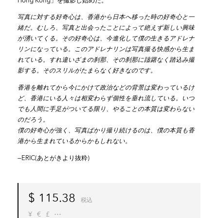
Hong Kong」を撮影し始めた。
写真に対する好奇心は、香港から日本へ移った時の好奇心と一
緒だ。むしろ、写真と出会ったことによって絶えず新しい興味
が湧いてくる。その好奇心は、今進化して僕の生きるアドレナ
リンになっている。このアドレナリンは写真撮る快感から生ま
れている。すれ違いざまの刹那、その刹那に躊躇なく踏込み撮
影する。そのスリルがたまらなく好きなのです。
香港を離れてから今にかけて政治などの背景は変わっているけ
ど、香港にいる人々は相変わらず個性を垂れ流している。いつ
でも人間に手足がついてる限り、やることの本質は変わらない
のだろう。
僕の好奇心が強く、写真ばかり撮り続けるのは、僕の本質も香
港から生まれているからかもしれない。
—ERIC(あとがきより抜粋)
$
115.38
税込
¥
€
£