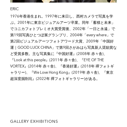
ERIC
1976年香港生まれ。1997年に来日し、西村カメラで写真を学
ぶ。2001年に東京ビジュアルアーツ卒業。同年「蓄積と未来」
でコニカフォトプレミオ大賞受賞後、2002年「一日と永遠」で
第19回写真ひとつぼ展グランプリ、2004年「every where」で
第2回ビジュアルアーツフォトアワード大賞、2009年「中国好
運｜GOOD LUCK CHINA」で第9回さがみはら写真新人奨励賞な
ど受賞多数。主な写真集に『中国好運』(2008年 赤々舎)、
『Look at this people』(2011年 赤々舎)、『EYE OF THE
VORTEX』(2014年 赤々舎)、『香港好運』(2018年 禪フォトギ
ャラリー)、『We Love Hong Kong』(2019年 赤々舎)、『東京
超深度掘削坑』(2022年 禪フォトギャラリー)がある。
GALLERY EXHIBITIONS