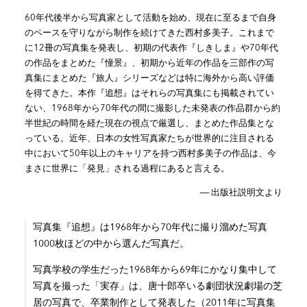
60年代後半から写真家として活動を始め、現在に至るまで自身
のペースを守りながら制作を続けてきた西村多美子。これまで
に12冊の写真集を発表し、初期の代表作『しきしま』や70年代
の作品をまとめた『憧景』、初期から近年の作品を三部作の写
真集にまとめた『旅人』シリーズなどは特に海外から高い評価
を得てきた。本作『追想』はそれらの写真集にも掲載されてい
ない、1968年から70年代の間に撮影した未発表の作品群から約
半世紀の時間を経た現在の視点で厳選し、まとめた作品集とな
っている。近年、日本の女性写真家たちが世界的に注目される
中において50年以上のキャリアを持つ西村多美子の作品は、今
まさに世界に「発見」される過程にあると言える。
― 出版社説明文より
写真集『追想』は1968年から70年代に撮り溜めた写真
1000枚ほどの中から選んだ写真だ。
写真学校の学生だった1968年から69年にかなり集中して
写真を撮った「実存」は、唐十郎卒いる劇団状況劇場の芝
居の写真で、卒業制作として発表した（2011年に写真集