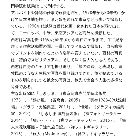
門学院出版局)として刊行する。
アルバイトや雑誌の仕事で旅費を貯め、1970年から80年代にか
けて日本各地を旅し、また娘を連れて東京なども歩いて撮影し
ている。1990年代以降は近代化画一化された日本を飛び出し
て、ヨーロッパ、中米、東南アジアなど海外を撮影した。
西村は写真を撮り始めた68年頃から現在に至るまで、半世紀を
超える作家活動歴の間、一貫してフィルムで撮影し、自ら暗室
でプリントを制作するという姿勢を変えていない。西村の写真
は、詩的でスピリチュアル、そして深く個人的なものである。
西村は自身のキャリアを振り返り、「旅の連続」と表現し、遊
牧民のような人生観で写真を撮り続けてきた。旅が秘めている
ものを明らかにする彼女の写真は、旅先で出会う人生の多様な
肖像である。
主な出版物に『しきしま』（東京写真専門学院出版局、
1973）、『熱い風』（蒼穹舎、2005）、『実存1968-69状況劇
場』（グラフィカ編集室、2011）、『憧景』（グラフィカ編集
室、2012）、『しきしま 復刻新装版』（禅フォトギャラリー、
2014）、『猫が・・・』（禅フォトギャラリー、2015）、『舞
人木花咲耶姫 — 子連れ旅日記』（禅フォトギャラリー、
2016）、『旅人（My Journey）』（禅フォトギャラリー、