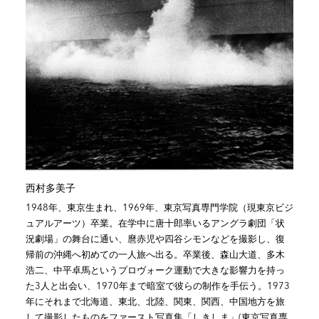
西村多美子
1948年、東京生まれ、1969年、東京写真専門学院（現東京ビジ
ュアルアーツ）卒業。在学中に唐十郎率いるアングラ劇団「状
況劇場」の舞台に通い、麿赤児や四谷シモンなどを撮影し、復
帰前の沖縄へ初めての一人旅へ出る。卒業後、森山大道、多木
浩二、中平卓馬というプロヴォーク運動で大きな影響力を持っ
た3人と出会い、1970年まで暗室で彼らの制作を手伝う。1973
年にそれまで北海道、東北、北陸、関東、関西、中国地方を旅
して撮影したものをファースト写真集「しきしま」(東京写真専