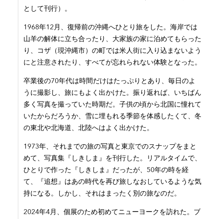
として刊行）。
1968年12月、復帰前の沖縄へひとり旅をした。海岸では
山羊の解体に立ち合ったり、大家族の家に泊めてもらった
り、コザ（現沖縄市）の町では米人街に入り込まないよう
にと注意されたり、すべてが忘れられない体験となった。
卒業後の70年代は時間だけはたっぷりとあり、毎日のよ
うに撮影し、旅にもよく出かけた。振り返れば、いちばん
多く写真を撮っていた時期だ。子供の頃から北国に憧れて
いたからだろうか、雪に埋もれる季節を体感したくて、冬
の東北や北海道、北陸へはよく出かけた。
1973年、それまでの旅の写真と東京でのスナップをまと
めて、写真集『しきしま』を刊行した。リアルタイムで、
ひとりで作った『しきしま』だったが、50年の時を経
て、『追想』はあの時代を再び旅しなおしているような気
持になる。しかし、それはまったく別の旅なのだ。
2024年4月、個展のため初めてニューヨークを訪れた。ブ