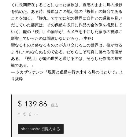
くに長期滞在することになった藤原は、直感のままに川の撮影
を始めた。ある時、藤原はこの地が能の『桜川』の舞台である
ことを知る。『蝉丸』ですでに能の世界に自作との通路を見い
だしていた藤原は、その偶然を糸口に作品の全体像を構想して
いく。能の『桜川』の物語が、カメラを手にした藤原の視線に
影響していったのは間違いないだろう。(中略)
聖なるものと俗なるものとが入り交じるこの世界は、桜が散る
ようにつねならぬものである。だからこそ写真に留める価値が
ある。『櫻川』が能の世界と通じるのは、そうした作者の無常
観である。」
― タカザワケンジ『現実と虚構を行き来する川のほとりで』よ
り抜粋
$
139.86
税込
¥
€
£
shashashaで購入する