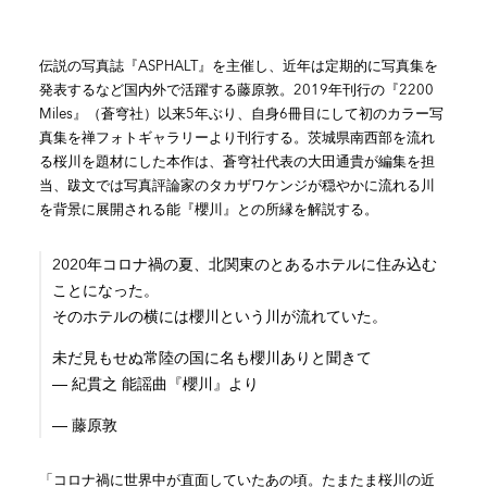
伝説の写真誌『ASPHALT』を主催し、近年は定期的に写真集を
発表するなど国内外で活躍する藤原敦。2019年刊行の『2200
Miles』（蒼穹社）以来5年ぶり、自身6冊目にして初のカラー写
真集を禅フォトギャラリーより刊行する。茨城県南西部を流れ
る桜川を題材にした本作は、蒼穹社代表の大田通貴が編集を担
当、跋文では写真評論家のタカザワケンジが穏やかに流れる川
を背景に展開される能『櫻川』との所縁を解説する。
2020年コロナ禍の夏、北関東のとあるホテルに住み込む
ことになった。
そのホテルの横には櫻川という川が流れていた。
未だ見もせぬ常陸の国に名も櫻川ありと聞きて
― 紀貫之 能謡曲『櫻川』より
― 藤原敦
「コロナ禍に世界中が直面していたあの頃。たまたま桜川の近