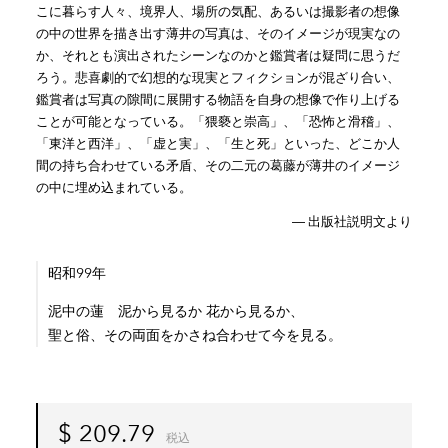
こに暮らす人々、境界人、場所の気配、あるいは撮影者の想像
の中の世界を描き出す薄井の写真は、そのイメージが現実なの
か、それとも演出されたシーンなのかと鑑賞者は疑問に思うだ
ろう。悲喜劇的で幻想的な現実とフィクションが混ざり合い、
鑑賞者は写真の隙間に展開する物語を自身の想像で作り上げる
ことが可能となっている。「猥褻と崇高」、「恐怖と滑稽」、
「東洋と西洋」、「虚と実」、「生と死」といった、どこか人
間の持ち合わせている矛盾、その二元の葛藤が薄井のイメージ
の中に埋め込まれている。
― 出版社説明文より
昭和99年
泥中の蓮 泥から見るか 花から見るか、
聖と俗、その両面をかさね合わせて今を見る。
$
209.79
税込