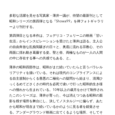
多彩な活躍を見せる写真家・薄井一議が、待望の最新刊として
昭和シリーズの第四弾となる『Showa99』を禅フォトギャラリ
ーより刊行する。
第四弾目となる本作は、フェデリコ・フェリーニの映画「甘い
生活」からインスピレーションを受けたと薄井は語る。主人公
の自由奔放な乱痴気騒ぎの日々と、奥底に流れる宗教心、その
両面に揺れ動き葛藤する姿。聖と俗、両極なものが一人の人間
の中に存在する事への共感でもある、と。
薄井の昭和四部作は、昭和がまだ続いていたらと言うパラレル
リアリティを描いている。それは現代のコンプライアンスによ
る自主規制からくる善悪の二極化への疑問から始まり、清濁ひ
っくるめてどさくさの時代を必死で凌いで行った昭和的生き様
への憧れから生まれている。10年以上の歳月をかけて制作され
たこのシリーズは、薄井が育った、今は消えつつある昭和の面
影を残す場所を舞台にし、決してノスタルジーに偏らず、あた
かも昭和が現在まで続いているかのように見る者を錯覚させ
る。アンダーグラウンド映画に出てくるような場所、そしてそ