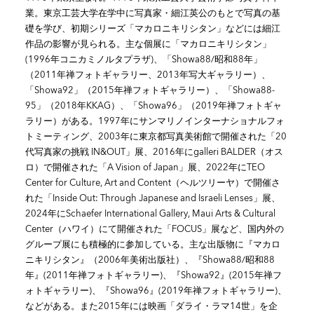
業。東京工芸大学在学中に写真家・細江英公のもとで写真の基
礎を学び、初期シリーズ「マカロニキリシタン」などには細江
作品の影響が見られる。主な個展に「マカロニキリシタン」
(1996年コニカミノルタプラザ)、「Showa88/昭和88年」
（2011年禅フォトギャラリー、2013年写大ギャラリー）、
「Showa92」（2015年禅フォトギャラリー）、「Showa88-
95」（2018年KKAG）、「Showa96」（2019年禅フォトギャ
ラリー）がある。1997年にサンマリノインターナショナルフォ
トミーティング、2003年に東京都写真美術館で開催された「20
代写真家の挑戦 IN&OUT」展、2016年にgalleri BALDER（オス
ロ）で開催された「A Vision of Japan」展、2022年にTEO
Center for Culture, Art and Content（ヘルツリーヤ）で開催さ
れた「Inside Out: Through Japanese and Israeli Lenses」展、
2024年にSchaefer International Gallery, Maui Arts & Cultural
Center（ハワイ）にて開催された「FOCUS」展など、国内外の
グループ展にも積極的に参加している。主な出版物に『マカロ
ニキリシタン』（2006年美術出版社）、『Showa88/昭和88
年』(2011年禅フォトギャラリー)、『Showa92』(2015年禅フ
ォトギャラリー)、『Showa96』(2019年禅フォトギャラリー)、
などがある。また2015年には映画「ダライ・ラマ14世」を企