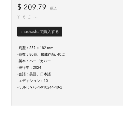
$
209.79
税込
¥
€
£
shashashaで購入する
-判型
257 × 182 mm
-頁数
80頁、掲載作品: 40点
-製本
ハードカバー
-発行年
2024
-言語
英語、日本語
-エディション
10
-ISBN
978-4-910244-40-2