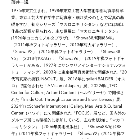
薄井一議
1975年東京生まれ。1998年東京工芸大学芸術学部写真学科卒
業。東京工芸大学在学中に写真家・細江英公のもとで写真の基
礎を学び、初期シリーズ「マカロニキリシタン」などには細江
作品の影響が見られる。主な個展に「マカロニキリシタン」
(1996年コニカミノルタプラザ)、「Showa88/昭和88年」
（2011年禅フォトギャラリー、2013年写大ギャラリー）、
「Showa92」（2015年禅フォトギャラリー）、「Showa88-
95」（2018年KKAG）、「Showa96」（2019年禅フォトギャ
ラリー）がある。1997年にサンマリノインターナショナルフォ
トミーティング、2003年に東京都写真美術館で開催された「20
代写真家の挑戦 IN&OUT」展、2016年にgalleri BALDER（オス
ロ）で開催された「A Vision of Japan」展、2022年にTEO
Center for Culture, Art and Content（ヘルツリーヤ）で開催さ
れた「Inside Out: Through Japanese and Israeli Lenses」展、
2024年にSchaefer International Gallery, Maui Arts & Cultural
Center（ハワイ）にて開催された「FOCUS」展など、国内外の
グループ展にも積極的に参加している。主な出版物に『マカロ
ニキリシタン』（2006年美術出版社）、『Showa88/昭和88
年』(2011年禅フォトギャラリー)、『Showa92』(2015年禅フ