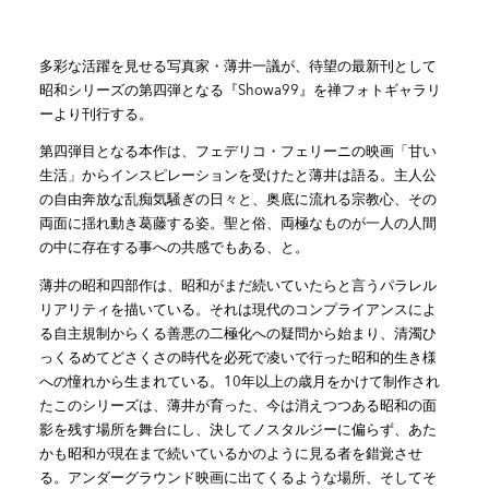
多彩な活躍を見せる写真家・薄井一議が、待望の最新刊として
昭和シリーズの第四弾となる『Showa99』を禅フォトギャラリ
ーより刊行する。
第四弾目となる本作は、フェデリコ・フェリーニの映画「甘い
生活」からインスピレーションを受けたと薄井は語る。主人公
の自由奔放な乱痴気騒ぎの日々と、奥底に流れる宗教心、その
両面に揺れ動き葛藤する姿。聖と俗、両極なものが一人の人間
の中に存在する事への共感でもある、と。
薄井の昭和四部作は、昭和がまだ続いていたらと言うパラレル
リアリティを描いている。それは現代のコンプライアンスによ
る自主規制からくる善悪の二極化への疑問から始まり、清濁ひ
っくるめてどさくさの時代を必死で凌いで行った昭和的生き様
への憧れから生まれている。10年以上の歳月をかけて制作され
たこのシリーズは、薄井が育った、今は消えつつある昭和の面
影を残す場所を舞台にし、決してノスタルジーに偏らず、あた
かも昭和が現在まで続いているかのように見る者を錯覚させ
る。アンダーグラウンド映画に出てくるような場所、そしてそ