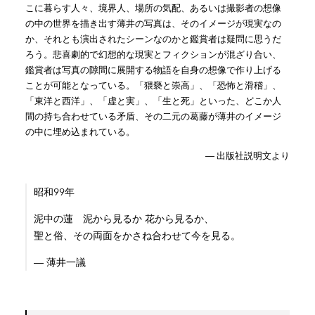
こに暮らす人々、境界人、場所の気配、あるいは撮影者の想像
の中の世界を描き出す薄井の写真は、そのイメージが現実なの
か、それとも演出されたシーンなのかと鑑賞者は疑問に思うだ
ろう。悲喜劇的で幻想的な現実とフィクションが混ざり合い、
鑑賞者は写真の隙間に展開する物語を自身の想像で作り上げる
ことが可能となっている。「猥褻と崇高」、「恐怖と滑稽」、
「東洋と西洋」、「虚と実」、「生と死」といった、どこか人
間の持ち合わせている矛盾、その二元の葛藤が薄井のイメージ
の中に埋め込まれている。
― 出版社説明文より
昭和99年
泥中の蓮 泥から見るか 花から見るか、
聖と俗、その両面をかさね合わせて今を見る。
― 薄井一議