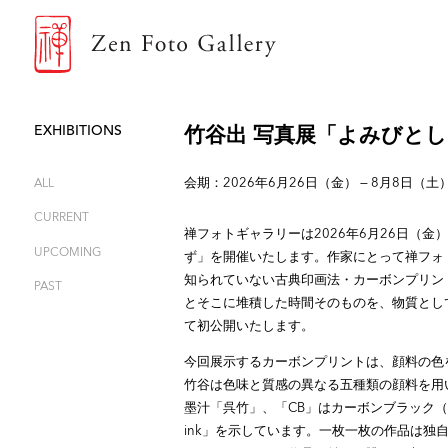
ZEN FOTO GALLERY
EXHIBITIONS
竹谷出 写真展「よみびと
ALL
会期：2026年6月26日（金） — 8月8日（土
CURRENT
禅フォトギャラリーは2026年6月26日（金
UPCOMING
ず」を開催いたします。作家にとって禅フォ
知られていない古典印画法・カーボンプリン
PAST
とそこに堆積した時間そのものを、物質とし
て初公開いたします。
今回展示するカーボンプリントは、顔料の色
竹谷は色味と質感の異なる五種類の顔料を用
墨汁「呉竹」、「CB」はカーボンブラック（煤）、「SB」
ink」を示しています。一枚一枚の作品は