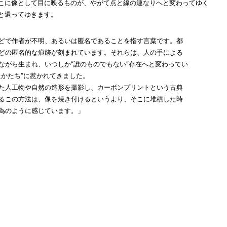
こに像として目に映るものが、やがて点と線の連なりへと変わってゆく
と還ってゆきます。
どで作者が不明、あるいは匿名であることを指す言葉です。都
どの匿名的な痕跡が刻まれています。それらは、人の手による
ながら生まれ、いつしか“誰のものでもない”存在へと変わってい
たかたち”に惹かれてきました。
た人工物や自然の造形を撮影し、カーボンプリントという古典
るこの方法は、像を焼き付けるというより、そこに堆積した時
為のように感じています。」