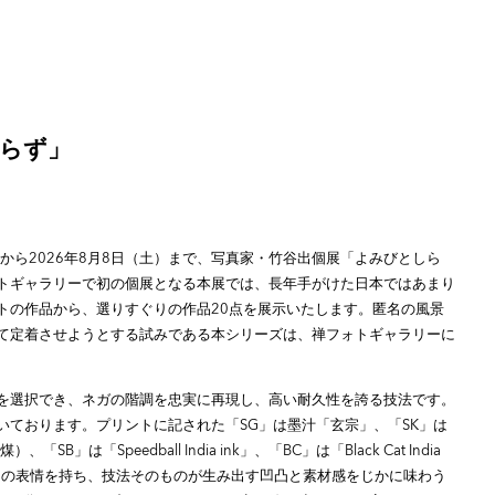
しらず」
）
）から2026年8月8日（土）まで、写真家・竹谷出個展「よみびとしら
トギャラリーで初の個展となる本展では、長年手がけた日本ではあまり
トの作品から、選りすぐりの作品20点を展示いたします。匿名の風景
て定着させようとする試みである本シリーズは、禅フォトギャラリーに
を選択でき、ネガの階調を忠実に再現し、高い耐久性を誇る技法です。
いております。プリントに記された「SG」は墨汁「玄宗」、「SK」は
は「Speedball India ink」、「BC」は「Black Cat India
独自の表情を持ち、技法そのものが生み出す凹凸と素材感をじかに味わう