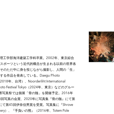
学理工学部海洋建築工学科卒業。2002年、東京綜合
スポーツという近代的概念が生まれる以前の世界各
そのただ中に身を投じながら撮影し、人間の「生」
作品を発表している。Daegu Photo
018年、台湾）、Noorderliht International
oto Festival Tokyo（2024年、東京）などのグルー
京都国際写真祭では個展「骨の髄」を開催予定。2016年
回写真の会賞、2020年に写真集『骨の髄』にて第
にて第45回伊奈信男賞を受賞。写真集に『Shrove
 Gallery）、『手負いの熊』（2016年、Totem Pole