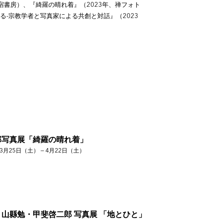
0年、新宿書房）、『綺羅の晴れ着』（2023年、禅フォト
-宗教学者と写真家による共創と対話』（2023
郎写真展「綺羅の晴れ着」
3月25日（土） — 4月22日（土）
山縣勉・甲斐啓二郎 写真展 「地とひと」