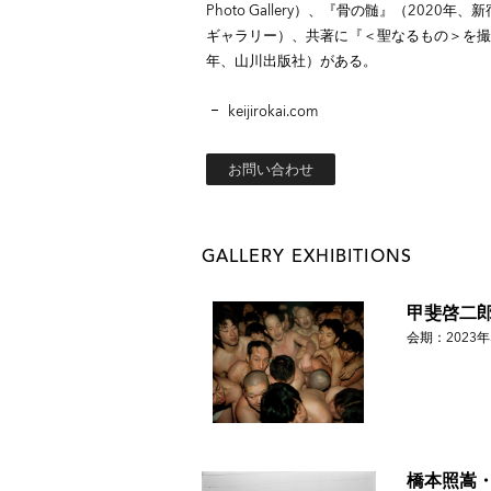
Photo Gallery）、『骨の髄』（202
ギャラリー）、共著に『＜聖なるもの＞を撮る
年、山川出版社）がある。
keijirokai.com
お問い合わせ
GALLERY EXHIBITIONS
甲斐啓二
会期：2023年
橋本照嵩・