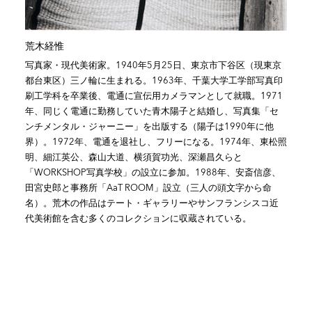
荒木経惟
写真家・現代美術家。1940年5月25日、東京市下谷区（現東京
都台東区）三ノ輪に生まれる。1963年、千葉大学工学部写真印
刷工学科を卒業後、電通に宣伝用カメラマンとして就職。1971
年、同じく電通に勤務していた青木陽子と結婚し、写真集「セ
ンチメンタル・ジャーニー」を出版する（陽子は1990年に他
界）。1972年、電通を退社し、フリーになる。1974年、東松照
明、細江英公、森山大道、横須賀功光、深瀬昌久らと
「WORKSHOP写真学校」の設立に参加。1988年、安斎信彦、
田宮史郎と事務所「AaT ROOM」設立（三人の頭文字から命
名）。荒木の作品はテート・ギャラリーやサンフランシスコ近
代美術館を含む多くのコレクションに収蔵されている。