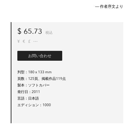
― 作者序文より
$
65.73
税込
¥
€
£
お問い合わせ
判型
180 x 133 mm
頁数
125頁、掲載作品119点
製本
ソフトカバー
発行日
2011
言語
日本語
エディション
1000