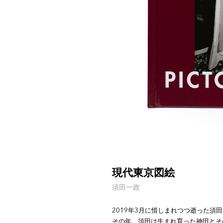
現代東京図絵
須田一政
2019年3月に惜しまれつつ逝った須
その年、須田は生まれ育った神田とそ