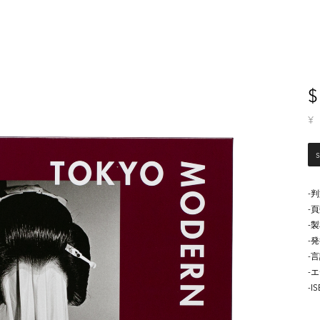
$
¥
-
-
-
-
-
-
-I