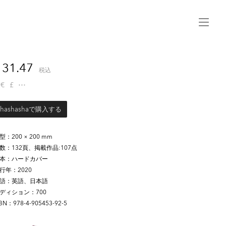
Menu
31.47
税込
€
£
shashashaで購入する
判型
200 × 200 mm
頁数
132頁、掲載作品:107点
製本
ハードカバー
発行年
2020
言語
英語、日本語
エディション
700
SBN
978-4-905453-92-5