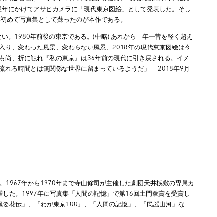
ら翌年にかけてアサヒカメラに「現代東京図絵」として発表した。そし
が初めて写真集として蘇ったのが本作である。
い。1980年前後の東京である。(中略) あれから十年一昔を軽く超え
入り、変わった風景、変わらない風景、2018年の現代東京図絵は今
も尚、折に触れ『私の東京』は36年前の現代に引き戻される。イメ
れる時間とは無関係な世界に留まっているようだ」― 2018年9月
れ。1967年から1970年まで寺山修司が主催した劇団天井桟敷の専属カ
した。1997年に写真集「人間の記憶」で第16回土門拳賞を受賞し
風姿花伝」、「わが東京100」、「人間の記憶」、「民謡山河」な