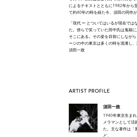
によるテキストとともに1982年か
て約40年の時を経た今、須田の同作
「現代 ー とついてはいるが現在ではな
た。傍らで笑っていた田中氏は鬼籍に
そこにある。その姿を目前にしながら
ージの中の東京は多くの時を混淆し、流
須田一政
ARTIST PROFILE
須田一政
1940年東京生ま
メラマンとして活躍
た。主な著作は「
ど。