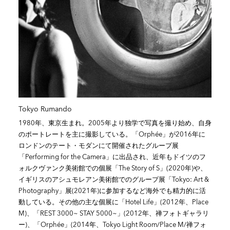
Tokyo Rumando
1980年、東京生まれ。2005年より独学で写真を撮り始め、自身
のポートレートを主に撮影している。「Orphée」が2016年に
ロンドンのテート・モダンにて開催されたグループ展
「Performing for the Camera」に出品され、近年もドイツのフ
ォルクヴァンク美術館での個展「The Story of S」(2020年)や、
イギリスのアシュモレアン美術館でのグループ展「Tokyo: Art &
Photography」展(2021年)に参加するなど海外でも精力的に活
動している。その他の主な個展に「Hotel Life」(2012年、Place
M)、「REST 3000~ STAY 5000~」(2012年、禅フォトギャラリ
ー)、「Orphée」(2014年、Tokyo Light Room/Place M/禅フォ