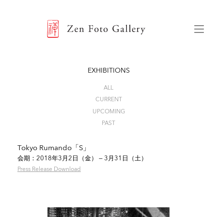
ZEN FOTO GALLERY
Menu
EXHIBITIONS
ALL
CURRENT
UPCOMING
PAST
Tokyo Rumando「S」
会期：2018年3月2日（金） — 3月31日（土）
Press Release Download