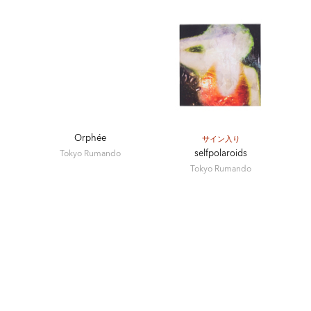
Orphée
サイン入り
selfpolaroids
Tokyo Rumando
Tokyo Rumando