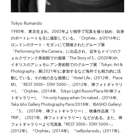
Tokyo Rumando
1980年、東京生まれ。2005年より独学で写真を撮り始め、自身
のポートレートを主に撮影している。「Orphée」が2016年に
ロンドンのテート・モダンにて開催されたグループ展
「Performing for the Camera」に出品され、近年もドイツのフ
ォルクヴァンク美術館での個展「The Story of S」(2020年)や、
イギリスのアシュモレアン美術館でのグループ展「Tokyo: Art &
Photography」展(2021年)に参加するなど海外でも精力的に活
動している。その他の主な個展に「Hotel Life」(2012年、Place
M)、「REST 3000~ STAY 5000~」(2012年、禅フォトギャラリ
ー)、「Orphée」(2014年、Tokyo Light Room/Place M/禅フォ
トギャラリー)、「I’m only happy when I’m naked」(2016年、
Taka Ishii Gallery Photography Paris/2018年、IBASHO Gallery)
、「S」（2018年、禅フォトギャラリー）、映像作品展「S
TRIP」（2021年、禅フォトギャラリー）などがある。また、禅
フォトギャラリーより写真集『REST 3000~ STAY 5000~』
(2012年)、『Orphée』(2014年)、『selfpolaroids』(2017年)、