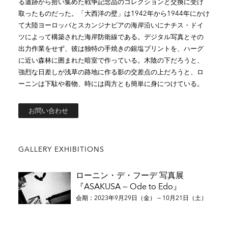
る遺跡から拾い集めた戦争記念品のコレクションと交換に受け
取ったものだった。「大西洋の壁」は1942年から1944年にかけ
て大陸ヨーロッパとスカンジナビアの海岸沿いにナチス・ドイ
ツによって構築された海岸防衛線である。デジタル写真とその
出力作業をせず、彼は独特の手焼きの銀塩プリントを、ハーグ
に近い森林に囲まれた暗室で作っている。木陰の下だろうと、
強烈な日差しが浅草の路地に作る影の交差点の上だろうと、ロ
ーニンは下駄や着物、時には両方とも簡単に身につけている。
お問い合わせ
GALLERY EXHIBITIONS
ローニン・デ・フーデ 写真展
『ASAKUSA — Ode to Edo』
会期：2023年9月29日（金） — 10月21日（土）