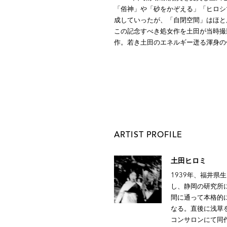
「俗神」や「砂をかぞえる」「ヒロシ
成していったが、「自閉空間」はほと
この記念すべき処女作を土田が当時撮
作。若き土田のエネルギー迸る渾身の
ARTIST PROFILE
土田ヒロミ
1939年、福井県
し、静岡の研究所
間に通って本格的
なる。直後に浅草
コンサロンにて同