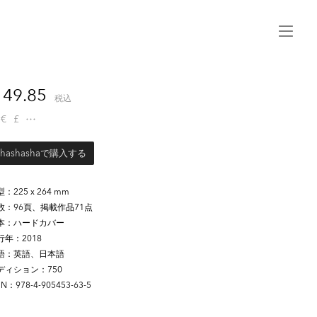
Menu
49.85
税込
€
£
shashashaで購入する
型
225 x 264 mm
数
96頁、掲載作品71点
本
ハードカバー
行年
2018
語
英語、日本語
ディション
750
BN
978-4-905453-63-5