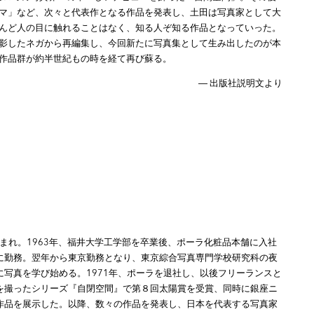
マ」など、次々と代表作となる作品を発表し、土田は写真家として大
んど人の目に触れることはなく、知る人ぞ知る作品となっていった。
影したネガから再編集し、今回新たに写真集として生み出したのが本
作品群が約半世紀もの時を経て再び蘇る。
― 出版社説明文より
生まれ。1963年、福井大学工学部を卒業後、ポーラ化粧品本舗に入社
に勤務。翌年から東京勤務となり、東京綜合写真専門学校研究科の夜
に写真を学び始める。1971年、ポーラを退社し、以後フリーランスと
を撮ったシリーズ『自閉空間』で第８回太陽賞を受賞、同時に銀座ニ
作品を展示した。以降、数々の作品を発表し、日本を代表する写真家