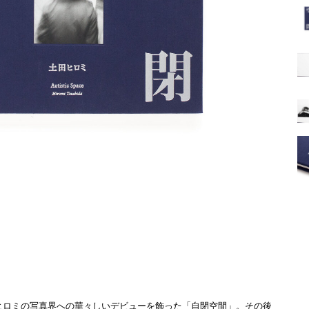
田ヒロミの写真界への華々しいデビューを飾った「自閉空間」。その後