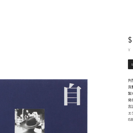
$
¥
判
頁
製
発
言
エ
IS