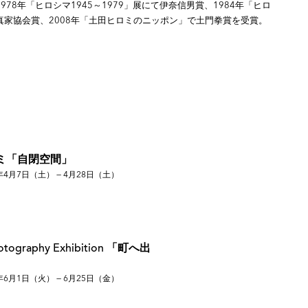
978年「ヒロシマ1945～1979」展にて伊奈信男賞、1984年「ヒロ
真家協会賞、2008年「土田ヒロミのニッポン」で土門拳賞を受賞。
ミ「自閉空間」
年4月7日（土） — 4月28日（土）
hotography Exhibition 「町へ出
年6月1日（火） — 6月25日（金）