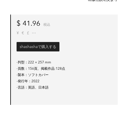
$
41.96
税込
¥
€
£
shashashaで購入する
-判型
222 × 257 mm
-頁数
156頁、掲載作品:128点
-製本
ソフトカバー
-発行年
2022
-言語
英語、日本語