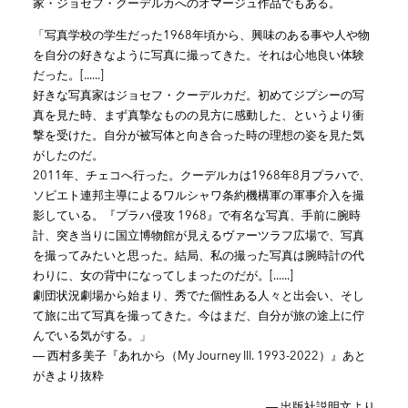
家・ジョセフ・クーデルカへのオマージュ作品でもある。
「写真学校の学生だった1968年頃から、興味のある事や人や物
を自分の好きなように写真に撮ってきた。それは心地良い体験
だった。[......]
好きな写真家はジョセフ・クーデルカだ。初めてジプシーの写
真を見た時、まず真摯なものの見方に感動した、というより衝
撃を受けた。自分が被写体と向き合った時の理想の姿を見た気
がしたのだ。
2011年、チェコへ行った。クーデルカは1968年8月プラハで、
ソビエト連邦主導によるワルシャワ条約機構軍の軍事介入を撮
影している。『プラハ侵攻 1968』で有名な写真、手前に腕時
計、突き当りに国立博物館が見えるヴァーツラフ広場で、写真
を撮ってみたいと思った。結局、私の撮った写真は腕時計の代
わりに、女の背中になってしまったのだが。[......]
劇団状況劇場から始まり、秀でた個性ある人々と出会い、そし
て旅に出て写真を撮ってきた。今はまだ、自分が旅の途上に佇
んでいる気がする。」
― 西村多美子『あれから（My Journey III. 1993-2022）』あと
がきより抜粋
― 出版社説明文より