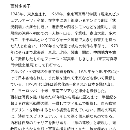
西村多美子
1948年、東京生まれ、1969年、東京写真専門学院（現東京ビジ
ュアルアーツ）卒業。在学中に唐十郎率いるアングラ劇団「状
況劇場」の舞台に通い、麿赤児や四谷シモンなどを撮影し、復
帰前の沖縄へ初めての一人旅へ出る。卒業後、森山大道、多木
浩二、中平卓馬というプロヴォーク運動で大きな影響力を持っ
た3人と出会い、1970年まで暗室で彼らの制作を手伝う。1973
年にそれまで北海道、東北、北陸、関東、関西、中国地方を旅
して撮影したものをファースト写真集「しきしま」(東京写真専
門学院出版局)として刊行する。
アルバイトや雑誌の仕事で旅費を貯め、1970年から80年代にか
けて日本各地を旅し、また娘を連れて東京なども歩いて撮影し
ている。1990年代以降は近代化画一化された日本を飛び出し
て、ヨーロッパ、中米、東南アジアなど海外を撮影した。
西村は写真を撮り始めた68年頃から現在に至るまで、半世紀を
超える作家活動歴の間、一貫してフィルムで撮影し、自ら暗室
でプリントを制作するという姿勢を変えていない。西村の写真
は、詩的でスピリチュアル、そして深く個人的なものである。
西村は自身のキャリアを振り返り、「旅の連続」と表現し、遊
牧民のような人生観で写真を撮り続けてきた。旅が秘めている