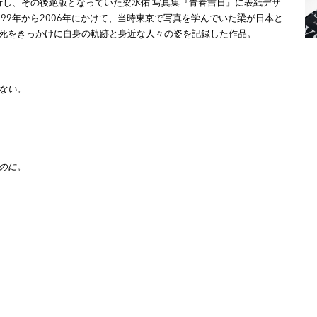
刊行し、その後絶版となっていた梁丞佑 写真集『青春吉日』に表紙デザ
99年から2006年にかけて、当時東京で写真を学んでいた梁が日本と
死をきっかけに自身の軌跡と身近な人々の姿を記録した作品。
ない。
のに。