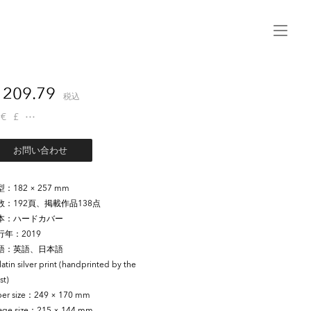
Menu
209.79
税込
€
£
お問い合わせ
型
182 × 257 mm
数
192頁、掲載作品138点
本
ハードカバー
行年
2019
語
英語、日本語
atin silver print (handprinted by the
st)
er size
249 × 170 mm
age size
215 × 144 mm