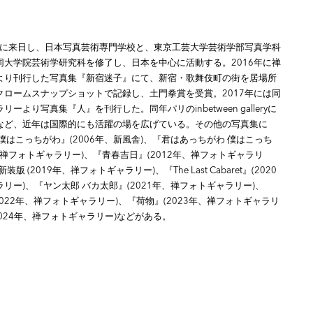
6年に来日し、日本写真芸術専門学校と、東京工芸大学芸術学部写真学科
同大学院芸術学研究科を修了し、日本を中心に活動する。2016年に禅
より刊行した写真集『新宿迷子』にて、新宿・歌舞伎町の街を居場所
クロームスナップショットで記録し、土門拳賞を受賞。2017年には同
ーより写真集『人』を刊行した。同年パリのinbetween galleryに
など、近年は国際的にも活躍の場を広げている。その他の写真集に
僕はこっちがわ』(2006年、新風舎)、『君はあっちがわ 僕はこっち
1年、禅フォトギャラリー)、『青春吉日』(2012年、禅フォトギャラリ
版 (2019年、禅フォトギャラリー)、『The Last Cabaret』(2020
リー)、『ヤン太郎 バカ太郎』(2021年、禅フォトギャラリー)、
』(2022年、禅フォトギャラリー)、『荷物』(2023年、禅フォトギャラリ
2024年、禅フォトギャラリー)などがある。