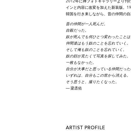
2012年に禅フォトギャラリーより
インと内容に改変を加えた新装版。19
韓国を行き来しながら、昔の仲間の自
昔の仲間が一人死んだ。
自殺だった。
奴が死んでも何ひとつ変わったことは
仲間達はもう奴のことを忘れていく。
そして俺も奴のことを忘れていく。
奴の顔が見たくて写真を探してみた。
一枚もなかった。
自分が大事だと思っている仲間だった
いずれは、自分もこの世から消える。
そう思うと、撮りたくなった。
― 梁丞佑
ARTIST PROFILE