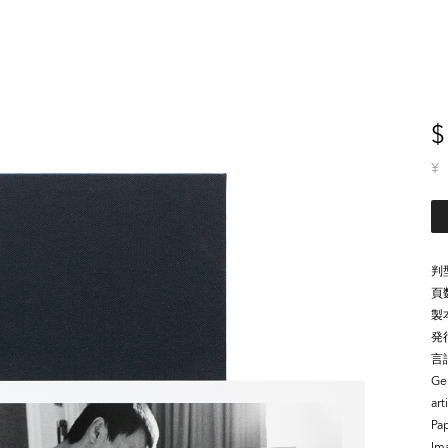
$
¥
判
頁
製
発
言
Gel
arti
Pap
Im