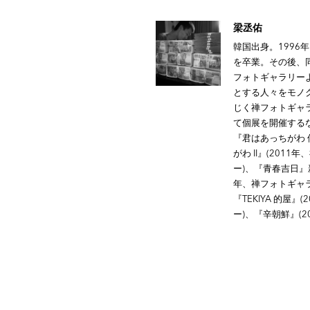
梁丞佑
韓国出身。199
を卒業。その後、
フォトギャラリー
とする人々をモノ
じく禅フォトギャラリ
て個展を開催する
『君はあっちがわ 
がわ II』(201
ー)、『青春吉日』新装
年、禅フォトギャラ
『TEKIYA 的屋
ー)、『辛朝鮮』(