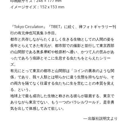
印画紙サイズ：246 × 177 mm
イメージサイズ：152 x 153 mm
『Tokyo Circulation』『TIBET』に続く、禅フォトギャラリー刊
行の有元伸也写真集３作目。
都市と共存しながらたくましく生きる生物としての人間の姿を
長年とらえてきた有元が、都市部での撮影と並行して東京西部
の山間部である奥多摩町や桧原村へ通い、かつて人の営みがあ
ったであろう痕跡とそこに生息する虫たちをとらえたシリー
ズ。
有元にとって東京の都市と山間部は「コインの裏表のような関
係」であり、我々人類とは明らかに違う生態を持ちながら、そ
の両方を隔てなく往還する虫たちに生を営むことの本質を覚え
る、という。
地球上で最も成功した生物と称される彼らが跋扈する、東京で
ありながら東京でない、もう一つのパラレルワールド。是非勇
気を出して体感してみて欲しい。
― 出版社説明文より