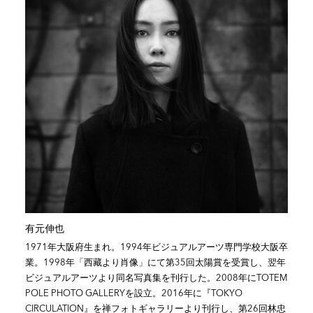
有元伸也
1971年大阪府生まれ。1994年ビジュアルアーツ専門学校大阪卒
業。1998年「西藏より肖像」にて第35回太陽賞を受賞し、翌年
ビジュアルアーツより同名写真集を刊行した。2008年にTOTEM
POLE PHOTO GALLERYを設立。2016年に『TOKYO
CIRCULATION』を禅フォトギャラリーより刊行し、第26回林忠