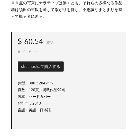
００点の写真にナラティブは無くとも、それらの多様なる作品
群は須田の主観を通して繋がりを持ち、不思議なまとまりを持
って観る者に迫る。
$
60.54
税込
¥
€
£
shashashaで購入する
判型
300 x 204 mm
頁数
120頁、掲載作品99点
製本
ハードカバー
発行年
2013
言語
英語、日本語