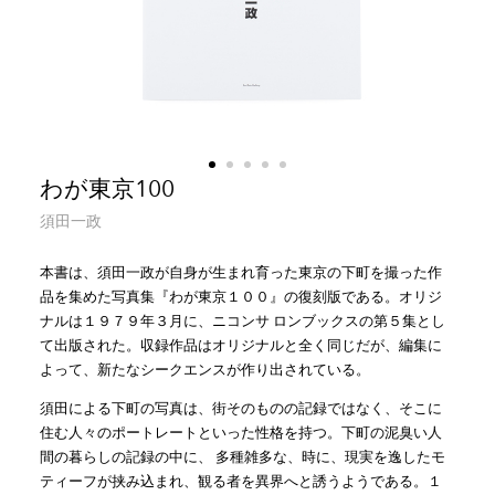
わが東京100
須田一政
本書は、須田一政が自身が生まれ育った東京の下町を撮った作
品を集めた写真集『わが東京１００』の復刻版である。オリジ
ナルは１９７９年３月に、ニコンサ ロンブックスの第５集とし
て出版された。収録作品はオリジナルと全く同じだが、編集に
よって、新たなシークエンスが作り出されている。
須田による下町の写真は、街そのものの記録ではなく、そこに
住む人々のポートレートといった性格を持つ。下町の泥臭い人
間の暮らしの記録の中に、 多種雑多な、時に、現実を逸したモ
ティーフが挟み込まれ、観る者を異界へと誘うようである。１