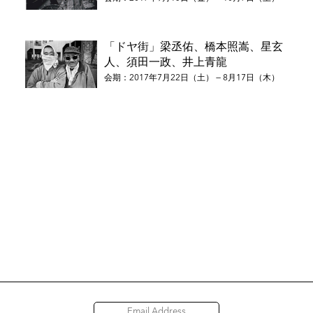
「ドヤ街」梁丞佑、橋本照嵩、星玄
人、須田一政、井上青龍
会期：2017年7月22日（土） — 8月17日（木）