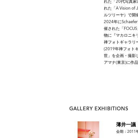
れた「20代写真家の挑
れた「A Vision of 
ルツリーヤ）で開催された「I
2024年にSchaefer I
催された「FOC
物に『マカロニキリシ
禅フォトギャラリー)
(2019年禅フォ
世」を企画・撮影し
アマナ(東京)に作
GALLERY EXHIBITIONS
薄井一議
会期：2011