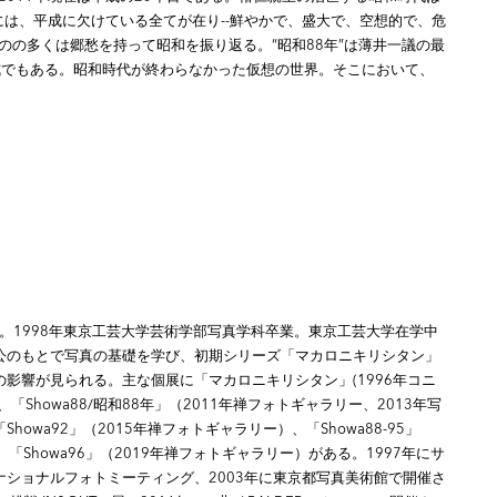
時代には、平成に欠けている全てが在り--鮮やかで、盛大で、空想的で、危
のの多くは郷愁を持って昭和を振り返る。“昭和88年”は薄井一議の最
成でもある。昭和時代が終わらなかった仮想の世界。そこにおいて、
れ。1998年東京工芸大学芸術学部写真学科卒業。東京工芸大学在学中
公のもとで写真の基礎を学び、初期シリーズ「マカロニキリシタン」
影響が見られる。主な個展に「マカロニキリシタン」(1996年コニ
「Showa88/昭和88年」（2011年禅フォトギャラリー、2013年写
howa92」（2015年禅フォトギャラリー）、「Showa88-95」
）、「Showa96」（2019年禅フォトギャラリー）がある。1997年にサ
ナショナルフォトミーティング、2003年に東京都写真美術館で開催さ