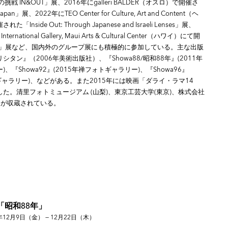
戦 IN&OUT」展、2016年にgalleri BALDER（オスロ）で開催さ
Japan」展、2022年にTEO Center for Culture, Art and Content（ヘ
nside Out: Through Japanese and Israeli Lenses」展、
nternational Gallery, Maui Arts & Cultural Center（ハワイ）にて開
US」展など、国内外のグループ展にも積極的に参加している。主な出版
タン』（2006年美術出版社）、『Showa88/昭和88年』(2011年
、『Showa92』(2015年禅フォトギャラリー)、『Showa96』
トギャラリー)、などがある。また2015年には映画「ダライ・ラマ14
た。清里フォトミュージアム (山梨)、東京工芸大学(東京)、株式会社
品が収蔵されている。
「昭和88年」
年12月9日（金） — 12月22日（木）