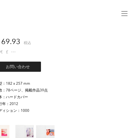
Menu
69.93
税込
€
£
お問い合わせ
型
182 x 257 mm
数
78ページ、掲載作品39点
本
ハードカバー
行年
2012
ディション
1000