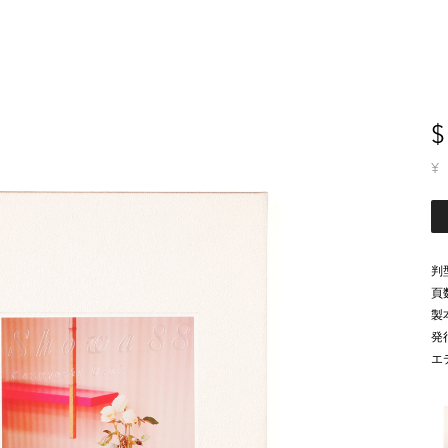
$
¥
判
頁
製
発
エ