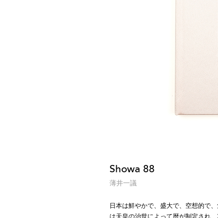
Showa 88
薄井一議
日本は鮮やかで、盛大で、空想的で、
は天皇の治世によって暦が制定され、