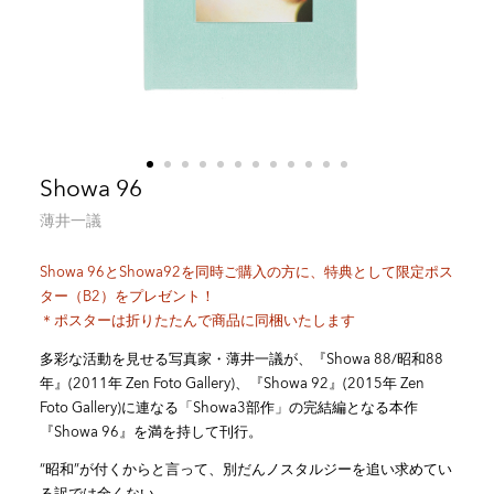
Showa 96
薄井一議
Showa 96とShowa92を同時ご購入の方に、特典として限定ポス
ター（B2）をプレゼント！
＊ポスターは折りたたんで商品に同梱いたします
多彩な活動を見せる写真家・薄井一議が、『Showa 88/昭和88
年』(2011年 Zen Foto Gallery)、『Showa 92』(2015年 Zen
Foto Gallery)に連なる「Showa3部作」の完結編となる本作
『Showa 96』を満を持して刊行。
“昭和”が付くからと言って、別だんノスタルジーを追い求めてい
る訳では全くない。