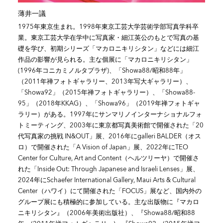
薄井一議
1975年東京生まれ。1998年東京工芸大学芸術学部写真学科卒
業。東京工芸大学在学中に写真家・細江英公のもとで写真の基
礎を学び、初期シリーズ「マカロニキリシタン」などには細江
作品の影響が見られる。主な個展に「マカロニキリシタン」
(1996年コニカミノルタプラザ)、「Showa88/昭和88年」
（2011年禅フォトギャラリー、2013年写大ギャラリー）、
「Showa92」（2015年禅フォトギャラリー）、「Showa88-
95」（2018年KKAG）、「Showa96」（2019年禅フォトギャ
ラリー）がある。1997年にサンマリノインターナショナルフォ
トミーティング、2003年に東京都写真美術館で開催された「20
代写真家の挑戦 IN&OUT」展、2016年にgalleri BALDER（オス
ロ）で開催された「A Vision of Japan」展、2022年にTEO
Center for Culture, Art and Content（ヘルツリーヤ）で開催さ
れた「Inside Out: Through Japanese and Israeli Lenses」展、
2024年にSchaefer International Gallery, Maui Arts & Cultural
Center（ハワイ）にて開催された「FOCUS」展など、国内外の
グループ展にも積極的に参加している。主な出版物に『マカロ
ニキリシタン』（2006年美術出版社）、『Showa88/昭和88