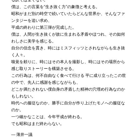
僕は、この言葉を“生き抜く力”の象徴と考える。
昭和がまだ別の時空で続いていたらどんな世界か、そんなファ
ンタジーを追い求め、
平成の終わりに第三弾が完成した。
僕は、人間が生き抜くが故に生まれる矛盾やほつれ、その如何
わしさに美学を感じる。
自分の信念を貫き、時にはミスフィッツとされながらも生き抜
く人々。
嗅覚を頼りに、時にはその本人を撮影し、時にはその場所から
感じ取りストーリーを構築させる。
この行為は、何不自由なく食べて行ける 平に成り立ったこの世
の中で、先人に感謝を感じながらも、
どこか満たされない僕自身の矛盾した精神の穴埋め行為なのか
もしれない。
時代への服従なのか、勝手に自分が作り上げたモノへの服従な
のか。
一つ確かなことは、今年平成が終わる。
でも昭和はまだ終わらない。
― 薄井一議