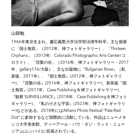
山縣勉
1966年東京生まれ。慶応義塾大学法学部法律学科卒。主な個展
に「国士無双」（2012年、禅フォトギャラリー）、「Thirteen
Orphans」（2013年、Colorado Photographic Arts Center/コ
ロラド）、「涅槃の谷」（2016年、禅フォトギャラリー・2017
年、gallery176/大阪）、主な出版物に『Bulgarian Rose』（私
家版、2011年）、『国士無双』(2012年、禅フォトギャラリ
ー)、『涅槃の谷』(2016年、禅フォトギャラリー)、新装版『国
士無双』(2017年、Case Publishing & 禅フォトギャラリー)、
『観察 SURVEILLANCE』(2018年、Case Publishing & 禅フォト
ギャラリー)、『私の小さな宇宙』(2023年、禅フォトギャラリ
ー)などがある。2018年にはAthens Photo Festival “Pale Red
Dot” に参加するなど国際的に活動している。作品はニューメキ
シコ大学美術館、ディーアール・バウ・ダジ・ラッド・ミュー
ジアム(ムンバイ)に収蔵されている。