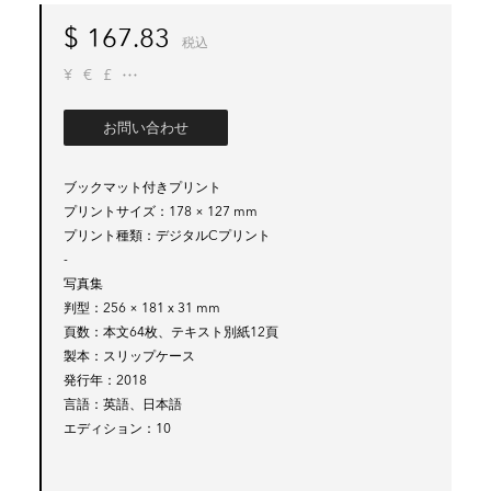
$
167.83
税込
¥
€
£
お問い合わせ
ブックマット付きプリント
プリントサイズ
178 × 127 mm
プリント種類
デジタルCプリント
-
写真集
判型
256 × 181 x 31 mm
頁数
本文64枚、テキスト別紙12頁
製本
スリップケース
発行年
2018
言語
英語、日本語
エディション
10