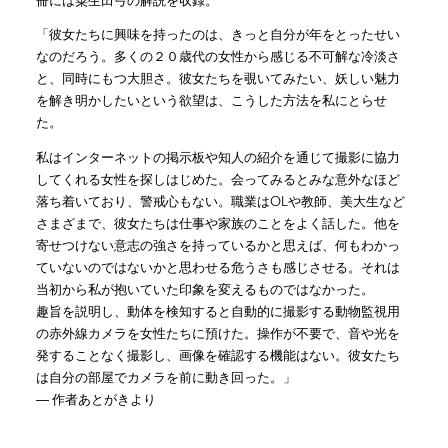
冊には粟生田弓の解説を収録。
「彼女たちに興味を持ったのは、きっと自分が年をとったせい
なのだろう。多くの２０歳代の女性から感じる不可解な冷淡さ
と、同時にもつ大胆さ。彼女たちを覗いてみたい、妖しい魅力
を解き明かしたいという欲望は、こうした方法を私にとらせ
た。
私はインターネットの掲示板や知人の紹介を通じて撮影に協力
してくれる女性を探しはじめた。会ってみるとみな意外なほど
落ち着いており、警戒心もない。職業はOLや教師、美大生など
さまざまで、彼女たちは仕事や家族のことをよく話した。他を
寄せつけない意志の強さを持っているかと思えば、何もわかっ
ていないのではないかと思わせる危うさも感じさせる。それは
当初から私が抱いていた印象を変えるものではなかった。
趣旨を説明し、動体を検知すると自動的に撮影する動物監視用
の赤外線カメラを女性たちに預けた。操作が不要で、音や光を
発することなく撮影し、画像を確認する機能はない。彼女たち
は自分の部屋でカメラを前に動き回った。」
― 作者あとがきより