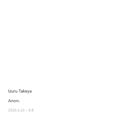
Izuru Takeya
Anon.
2026.6.26 — 8.8