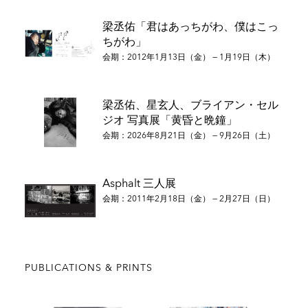
2004年 韓・日HOPE展「パンドラの美」神奈川県市民ギャラ
梁丞佑「君はあっちがわ、僕はこっ
リー、神奈川
ちがわ」
2005年 HOPE韓・日交流美術展 韓国大使館韓国文化院、東
会期：2012年1月13日（金） — 1月19日（木）
京
2006年 韓・日HOPE展「THE LIFE」Busan Museum of
Modern Art、釜山
梁丞佑、星玄人、ブライアン・セル
2009年 第34回「視点」東京都美術館、東京
ジオ 写真展「黄昏と晩鐘」
2009年 国際フォトジャーナリズム祭、ペルピニャン
2011年 「Asphalt 三人展」Zen Foto Gallery Beijing、北京
会期：2026年8月21日（金） — 9月26日（土）
2012年 ASPHALT展 Gallery Tanto Tempo、神戸
2012年 TOKYO PHOTO 2012 東京ミッドタウンホール、東京
2012年 nofound fair 2012 the contemporary photography
Asphalt 三人展
fair、パリ
会期：2011年2月18日（金） — 2月27日（日）
2013年 「Exposition Photo, in between.record vol.1」 in)
(between gallery、パリ
2014年 「桜」in)(between gallery、パリ
2017年 「ドヤ街」「続・ドヤ街」禪フォトギャラリー、東京
PUBLICATIONS & PRINTS
2018年 「SPACE22 開館５周年特別展」SPACE22、ソウル
2021年 「日本写真家協会創立70周年記念『日本の現代写真
1985－2015』」東京都写真美術館、東京