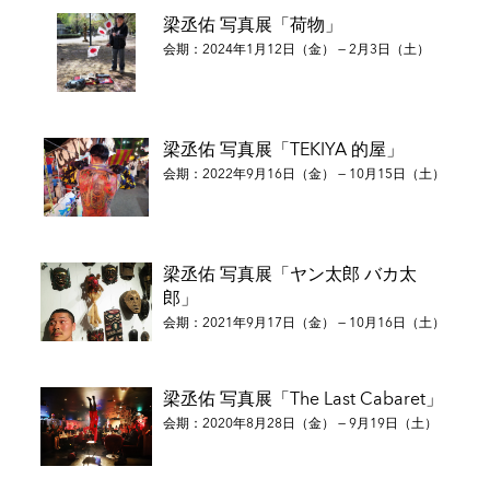
2006年 「だるまさんが転んだ」銀座ニコンサロン、東京
梁丞佑 写真展「荷物」
2007年 「LOST CHILD」ギャラリーニエプス、東京
会期：2024年1月12日（金） — 2月3日（土）
2009年 「青春吉日」Third District Gallery、東京
2011年 「自ずからに由る」Third District Gallery、東京
2012年 「君はあっちがわ僕はこっちがわ２」 禪フォトギャラリ
ー、東京
梁丞佑 写真展「TEKIYA 的屋」
2012年 「青春吉日」禪フォトギャラリー、東京
会期：2022年9月16日（金） — 10月15日（土）
2013年 「We’re Shit But Champions」Reminders Photography
Stronghold、東京
2016年 「青春吉日」ギャラリー・ブレッソン、ソウル
2016年 「新宿迷子」禪フォトギャラリー、東京
梁丞佑 写真展「ヤン太郎 バカ太
2017年 「新宿迷子」in)(between gallery、パリ
郎」
2017年 「土門懸賞受賞記念展 新宿迷子」土門拳記念館、山形
会期：2021年9月17日（金） — 10月16日（土）
2017年 「土門懸賞受賞記念展 新宿迷子」ニコン・サロン、東
京/大阪
2018年 「新宿迷子」INDE PRESS、ソウル/釜山
梁丞佑 写真展「The Last Cabaret」
2018年 「人」写大ギャラリー、東京
2019年 「いつかは消える」井邑市立美術館、韓国全羅北道
会期：2020年8月28日（金） — 9月19日（土）
2019年 「We're Shit But Champions」禪フォトギャラリー、東
京