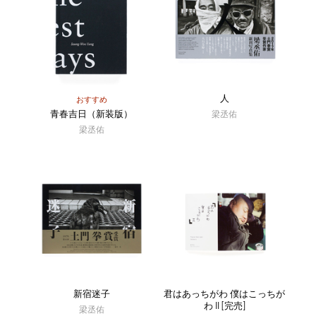
人
おすすめ
青春吉日（新装版）
梁丞佑
梁丞佑
新宿迷子
君はあっちがわ 僕はこっちが
わ II [完売]
梁丞佑