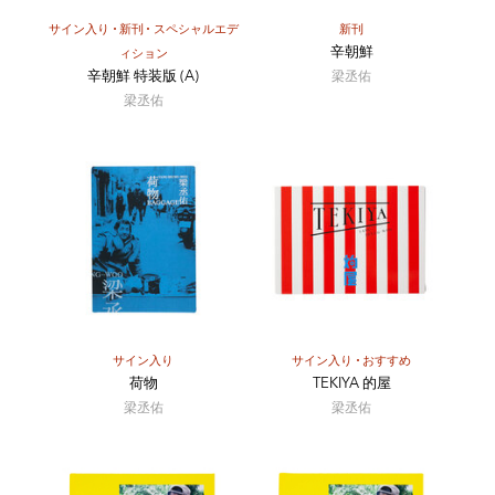
2005年 キャノン写真新世紀 奬勵賞
サイン入り
新刊
スペシャルエデ
新刊
2006年 第9回 新風社・平間至写真賞 大賞
辛朝鮮
ィション
2007年 キャノン写真新世紀 佳作
辛朝鮮 特装版 (A)
梁丞佑
2008年 リトルモア写真集公募展 審査員賞
梁丞佑
2008年 キャノン写真新世紀 佳作
2017年 第36回土門拳賞
収蔵
東京工芸大学（東京）
サイン入り
サイン入り
おすすめ
荷物
TEKIYA 的屋
梁丞佑
梁丞佑