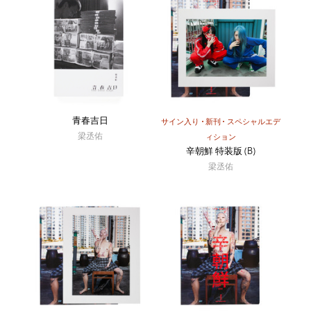
2024年 「Endless Journey to Black Night」ハンミ美術館、ソウ
ル
受賞
2001年 フォックス・タルボット賞 一席
青春吉日
サイン入り
新刊
スペシャルエデ
2001年 ハッセルブラットStudentフォトコンテスト 入賞
梁丞佑
ィション
2001年 上野彦馬賞 日本写真芸術学会奨励賞
辛朝鮮 特装版 (B)
2002年 ハッセルブラットStudentフォトコンテスト 入賞
梁丞佑
2003年 International Photography Awards Other
Photojournalism Section入賞 (米国)
2004年 PDN Photo Annual 2004, Student work Section入賞
(米国)
2004年 フォックス・タルボット受賞 一席
2005年 EPSONカラーイメージングコンテスト 特選
2005年 DAYSジャパン国際フォトジャーナリズム賞 日本国
内ドキュメンタリー賞
2005年 上野彦馬賞 日本写真芸術学会奨励賞