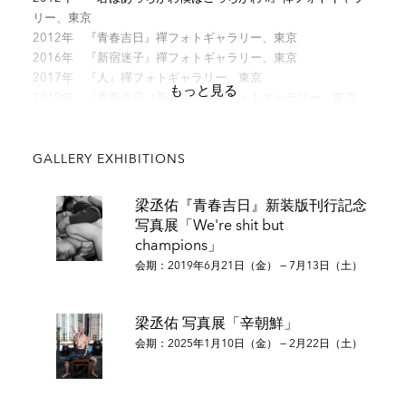
リー、東京
2012年 『青春吉日』禪フォトギャラリー、東京
2016年 『新宿迷子』禪フォトギャラリー、東京
2017年 『人』禪フォトギャラリー、東京
もっと見る
2019年 『青春吉日（新装版）』禪フォトギャラリー、東京
2020年 『The Last Cabaret』禪フォトギャラリー、東京
2020年 『나의 다큐사진 분투기 (ヤン太郎写真奮闘記)』
NOONBIT出版社、ソウル
GALLERY EXHIBITIONS
2021年 『ヤン太郎 バカ太郎』禪フォトギャラリー、東京
2022年 『TEKIYA 的屋』禪フォトギャラリー、東京
梁丞佑『青春吉日』新装版刊行記念
2023年 『荷物』禪フォトギャラリー、東京
写真展「We're shit but
2024年 『辛朝鮮』禪フォトギャラリー、東京
champions」
会期：2019年6月21日（金） — 7月13日（土）
主な個展
梁丞佑 写真展「辛朝鮮」
会期：2025年1月10日（金） — 2月22日（土）
2004年 「外道人生」東京工芸大学芸術情報館ギャラリー、東京
2005年 「君はあっちがわ僕はこっちがわ」JCII日本カメラ博物
館、東京