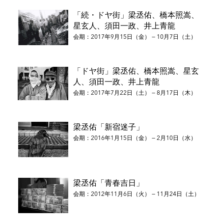
2019年 「人間模様」Book and Sons、東京
2020年 「The Last Cabaret」禪フォトギャラリー、東京
「続・ドヤ街」梁丞佑、橋本照嵩、
2021年 「君はあっちがわ僕はこっちがわ３」写真日和、東京
星玄人、須田一政、井上青龍
2021年 「ヤン太郎 バカ太郎」禪フォトギャラリー、東京
会期：2017年9月15日（金） — 10月7日（土）
2021年 「だるまさんが転んだ」Third District Gallery、東京
2021年 「荷物」Totem Pole Photo Gallery、東京
2022年 「TEKIYA 的屋」禪フォトギャラリー、東京
「ドヤ街」梁丞佑、橋本照嵩、星玄
2022年 「B side」ふげん社、東京
人、須田一政、井上青龍
2022年 「Look Back in Anger_1 Yang Seung-Woo」ギャラリ
会期：2017年7月22日（土） — 8月17日（木）
ー・ブレッソン、ソウル
2023年 「B side」ギャラリー・ブレッソン、ソウル
2023年 「人間模様」Lee Seen Art Space、釜山
梁丞佑「新宿迷子」
2023年 「人間模様」Gallery Ryugaheon、ソウル
会期：2016年1月15日（金） — 2月10日（水）
2024年 「人間模様」Seohak Art Space, 全州
2024年 「荷物」禪フォトギャラリー、東京
2025年 「辛朝鮮」禪フォトギャラリー、東京
梁丞佑「青春吉日」
会期：2012年11月6日（火） — 11月24日（土）
主なグループ展