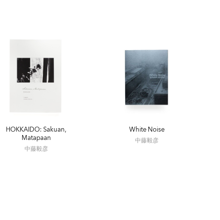
了展」渋谷・ルデコ 「写真の早慶戦」新宿御苑前・シ
ャラリーニエプス 「PORTRAITS写真家と被写体の距
und photo」フランス・パリ 「写真の早慶戦」新宿
ラリーニエプス 「VS浪速展」大阪・ハッテンギャラリー
山梨・清里 清里フォトアートミュージアム 「ASPHALT写真
U」nofound Photo Fair フランス・パリ
HOKKAIDO: Sakuan,
White Noise
Matapaan
中藤毅彦
中藤毅彦