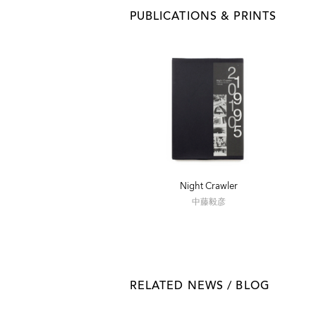
2010 - 「タムロン中藤ワークショップ終
PUBLICATIONS & PRINTS
リウス
2011 - 「純喫茶ニエプス」四谷三丁目・ギ
離」広尾・エモンフォトギャラリー 「no fo
御苑前・シリウス
2012 - 「VS浪速展」四谷三丁目・ギャ
「world wide@Young Portfolio」
展」神戸・TANTO TEMPO 「 NOW SHINJUK
Night Crawler
中藤毅彦
RELATED NEWS / BLOG