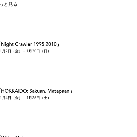
っと見る
 ギャラリーLux ；「Snap Shot 1995~2000」 代官山
代官山 ギャラリーニエプス
ラザ；「From Hanoi to Saigon」 代官山 ギャラリーニ
ャラリーニエプス
ht Crawler 1995 2010」
ミノルタプラザ；「TRANS JAPAN」 四谷三丁目 ギャラリ
1月7日（金） — 1月30日（日）
谷三丁目 ギャラリーニエプス
谷三丁目 ギャラリーニエプス
k-」 有楽町 丸の内カフェ
ミノルタプラザ；「STREET RAMBLER - 上海」 新宿御苑
ER -Russia-」 四谷三丁目 ギャラリーニエプス ；
KKAIDO: Sakuan, Matapaan」
茅場町 森岡書店；「異郷 - EXOTICA」 新宿御苑 プレイスM；
1月4日（金） — 1月26日（土）
e」 谷中 nido
uver-」 四谷三丁目 ギャラリーニエプス；「マタパアン」 谷
「TOWER」 神田神保町 ギャラリー福果；「CАХАЛИН
ツギャラリー大阪