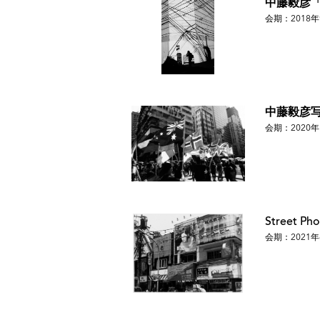
中藤毅彦「Wh
2011 -「Night Crawler」 渋谷・禅フォト
会期：2018年
苑・プレイスM、四谷三丁目・ギャラリーニエプス 
ンギャラリー 「Winterlicht」フランス・パリ L
2012 - 「STREET RAMBLER-Russia」 神
本写真学院
2013 - 「Sakuan, Matpaan Hokkai
中藤毅彦写
会期：2020年
主なグループ展
1999 - 「フォトディメンションー写真の
2001 - 「STAGE NEXT」 新宿コニカプラザ
2004 - 「クラブパラディーゾ」 山梨 清里フォトア
Street P
ソフィア ブルガリア国立美術館 「a just re
会期：2021年
2006 - 「横浜写真アパートメント」横浜・
2008 - 「大ニエプス展〉四谷三丁目・ギャラリ
書店
2009 - 「VS熱海展」四谷三丁目・ギャラリー
ミアンズ・ギルド