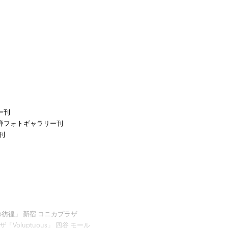
リー刊
paan』禅フォトギャラリー刊
ー刊
市への彷徨」 新宿 コニカプラザ
プラザ「Voluptuous」 四谷 モール