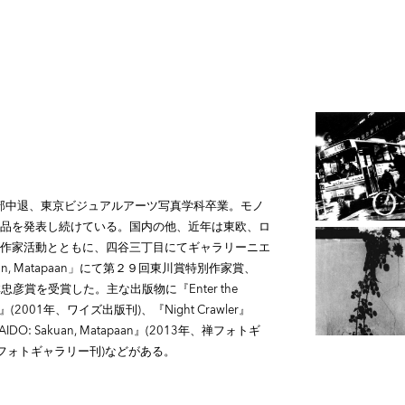
学部中退、東京ビジュアルアーツ写真学科卒業。モノ
品を発表し続けている。国内の他、近年は東欧、ロ
作家活動とともに、四谷三丁目にてギャラリーニエ
uan, Matapaan」にて第２９回東川賞特別作家賞、
４回林忠彦賞を受賞した。主な出版物に『Enter the
ht』(2001年、ワイズ出版刊)、『Night Crawler』
: Sakuan, Matapaan』(2013年、禅フォトギ
年、禅フォトギャラリー刊)などがある。