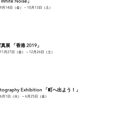
ite Noise」
ギャラリー；「STREET RAMBLER-TOKIO」新宿御
9月14日（金） — 10月13日（土）
「STREET RAMBLER-TOKIO」大阪・ハッテ
E PLA’CART PHOTO
保町 檜画廊 「STREET RAMBLER-New York」 八丁堀 日
do」六本木 禅フォトギャラリー
真展 「香港 2019」
11月27日（金） — 12月26日（土）
拡がりー」 北海道東川町東川文化ギャラリー
ートミュージアム 「Fragments of Reality」
hotography Exhibition 「町へ出よう！」
port」 広尾 エモンフォトギャラリー
6月1日（火） — 6月25日（金）
北中ホワイト
ー・ニエプス 「Forever FORTE」茅場町・森岡
・ニエプス 「ARTS ON SHELF」神田神保町・ボヘ