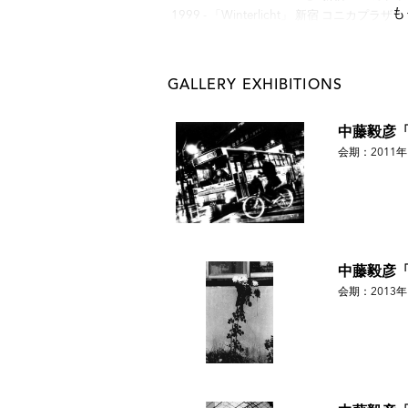
も
1999 - 「Winterlicht」 新宿 コニカプラザ
2000 - 「Enter the mirror」 韓国・ソウル
ギャラリーニエプス ；「Deep Seoul」 
2001 - 「Bucuresti Days」 新宿 コニカプ
GALLERY EXHIBITIONS
エプス
2002 - 「One Rainy Night」 代官山 ギ
中藤毅彦「Nig
2003 - 「Deep Habana」 新宿 コニカ
会期：2011年
ーニエプス；「STREET RAMBLER」 四
2004 - 「STREET RAMBLER 04」 四
2005 - 「STREET RAMBLER -New Yor
2006 - 「From Bulgaria」 新宿 コニカ
ロータスルートギャラリー；「STREET RAMBL
「atomsphere」 谷中 nido
中藤毅彦「HO
2007 - 「Fragments of Reality」 
会期：2013年
四谷三丁目 ギャラリーニエプス 「La Vien Ros
2008 -「STREET RAMBLER -Vanco
中 nido
2009 -「Bulgaria」 茅場町 森岡書店；
サハリン」新宿 コニカミノルタプラザ
2010 -「サハリン」大阪・ビジュアルアー