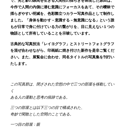
で、光と影の隙間を生きる人間性の揺らぎを表現した原田は、
今作で人間の内側に潜む意識にフォーカスをあて、その曖昧で
揺らぎやすい明滅を、色彩際立つカラー写真作品として制作し
ました。「身体を動かす－意識する－無意識になる」という誰
もが日常で身に付けている力の繋がりを、目に見えない１つの
物語として所有していることを示唆しています。
古典的な写真技法「レイヨグラフ」とストリートフォトグラフ
を混ぜ合わせながら、印画紙に焼き付けた新作を是非ご覧くだ
さい。また、展覧会に合わせ、同名タイトルの写真集を刊行い
たします。
この写真群は、閉ざされた空想の中で三つの部屋を移動してい
く
ある人の運動と思考の痕跡である。
三つの部屋とは以下三つの目で構成された、
奇妙で閑散とした空間のことである。
一つ目の部屋：眼