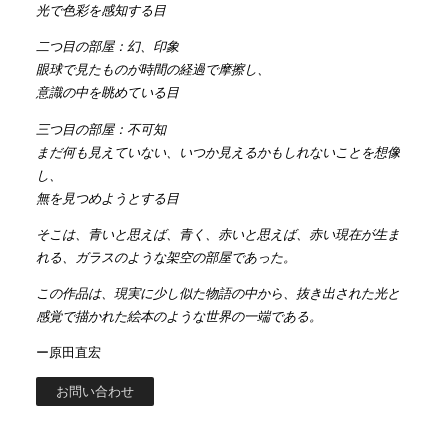
光で色彩を感知する目
二つ目の部屋：幻、印象
眼球で見たものが時間の経過で摩擦し、
意識の中を眺めている目
三つ目の部屋：不可知
まだ何も見えていない、いつか見えるかもしれないことを想像
し、
無を見つめようとする目
そこは、青いと思えば、青く、赤いと思えば、赤い現在が生ま
れる、ガラスのような架空の部屋であった。
この作品は、現実に少し似た物語の中から、抜き出された光と
感覚で描かれた絵本のような世界の一端である。
ー原田直宏
お問い合わせ