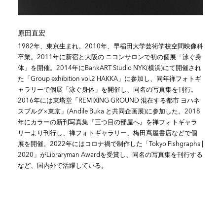
原田直宏
1982年、東京生まれ。2010年、早稲田大学芸術学校空間映像科
卒業。2011年に新宿と大阪の ニコンサロンで初の個展「泳ぐ身
体」を開催。2014年にBankART Studio NYK(横浜)にて開催され
た「Group exhibition vol.2 HAKKA」に参加し、同年禅フォトギ
ャラリーで個展「泳ぐ身体」を開催し、同名の写真集を刊行。
2016年には東塔堂「REMIXING GROUND 混在する都市 ヨハネ
スブルグ×東京」(Andile Buka と共同企画展)に参加した。2018
年にカラーの新刊写真集『三つ目の部屋へ』を禅フォトギャラ
リーより刊行し、禅フォトギャラリー、梅田蔦屋書店などで個
展を開催。2022年にはコロナ禍で制作した「Tokyo Fishgraphs |
2020」がLibraryman Awardを受賞し、同名の写真集を刊行する
など、国内外で活躍している。