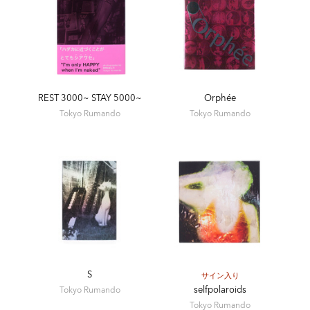
遠に｡－2018－」東京都写真美術館、国立台湾美術館（台中、
台湾）
2017 「Female Force From Japan」 IBASHO Gallery （アント
ワープ、ベルギー）
2017 「i am an object」 禅フォトギャラリー（東京）
2016 「 YP’15 ヤングポートフォリオ展」清里フォトミュージ
アム（日本）
REST 3000~ STAY 5000~
Orphée
2016 「色情・情色：日本攝影中的情與色」刺點畫廊（香港）
Tokyo Rumando
Tokyo Rumando
2016 「Performing for camera」テート・モダン（ロンドン）
2015 「fotofever」（パリ）
2014 「Rosso di Donna」 LaBarbagianna Gallery（イタリ
ア）
2014 「fotofever」（パリ）
2014 「TOKYO PHOTO」
2012 「No Found Photo Fair」（パリ）
2012 「TOKYO PHOTO」
S
サイン入り
収蔵
selfpolaroids
Tokyo Rumando
Tokyo Rumando