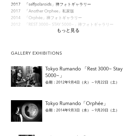
2017 「selfpolaroids」禅フォトギャラリー
2017 「Another Orphee」私家版
2014 「Orphée」禅フォトギャラリー
2012 「REST 3000~ STAY 5000~」禅フォトギャラリー
もっと見る
主な個展
GALLERY EXHIBITIONS
2021 「S TRIP 」禅フォトギャラリー（東京）
Tokyo Rumando 「Rest 3000~ Stay
2020 「The Story of S」6 1/2 Wochen、フォルクヴァンク美
5000~」
術館（エッセン、ドイツ）
会期：2012年9月4日（火） — 9月22日（土）
2018 「S」禅フォトギャラリー（東京）
2017 「I’m only happy when I’m naked」IBASHO Gallery（ア
ントワープ、ベルギー）
Tokyo Rumando「Orphée」
2016 「I’m only happy when I’m naked」タカ・イシイギャラ
会期：2014年9月3日（水） — 9月20日（土）
リー フォトグラフィー パリ
2014 「Orphée」TokyoLightRoom（東京）
2014 「Orphée」PLACE M（東京）
2012 「REST3000 -, STAY5000 -」 禅フォトギャラリー（東