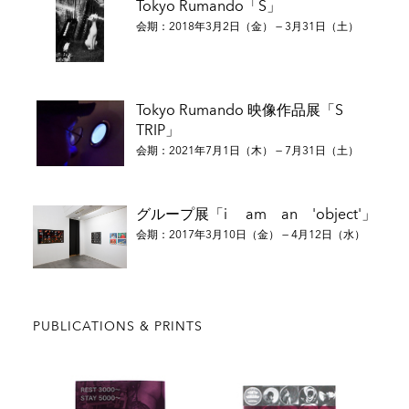
Tokyo Rumando「S」
京）
会期：2018年3月2日（金） — 3月31日（土）
2012 「Hotel Life」 PLACE M（東京）
主なグループ展
Tokyo Rumando 映像作品展「S
TRIP」
2021 「Tokyo：Art & Photography」アシュモレアン美術館
会期：2021年7月1日（木） — 7月31日（土）
（オックスフォード、イギリス）
2021 「The Female Side of the Moon」Galerie Z22（ベルリ
ン、ドイツ）
グループ展「i am an 'object'」
2019 「MIRRORS-The Reflected Self」リートベルク美術館
会期：2017年3月10日（金） — 4月12日（水）
（チューリヒ、スイス）
2019 「Japanese Nudes」日本博物館シーボルトハウス（ラ
イデン、オランダ）
2018 「Polaroid, Recits de L’intime」Galerie Écho 119（パ
PUBLICATIONS & PRINTS
リ、フランス）
2018 「Double Method」大和日英基金 ジャパンハウスギャラ
リー（ロンドン）
2018 「清里フォトアートミュージアム収蔵作品展原点を､永